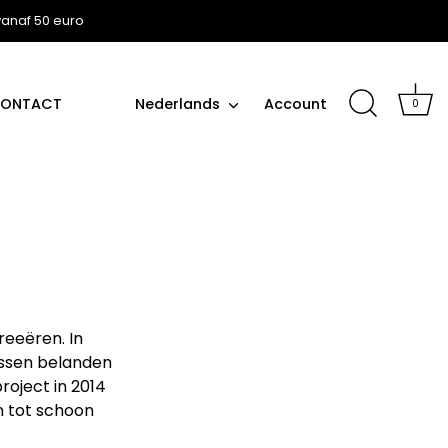
 vanaf 50 euro
Taal
ONTACT
Nederlands
Account
0
reeëren. In
essen belanden
roject in 2014
n tot schoon