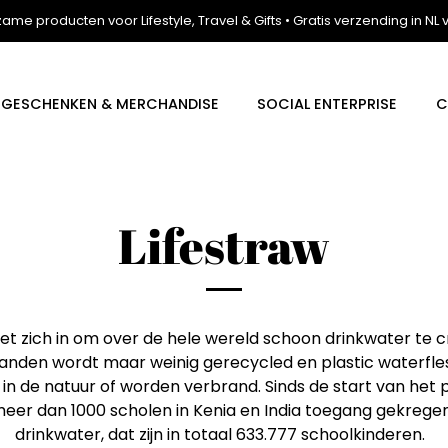
zame producten voor Lifestyle, Travel & Gifts • Gratis verzending in NL
E GESCHENKEN & MERCHANDISE
SOCIAL ENTERPRISE
C
Lifestraw
zet zich in om over de hele wereld schoon drinkwater te c
landen wordt maar weinig gerecycled en plastic waterfl
n de natuur of worden verbrand. Sinds de start van het p
eer dan 1000 scholen in Kenia en India toegang gekrege
drinkwater, dat zijn in totaal 633.777 schoolkinderen.