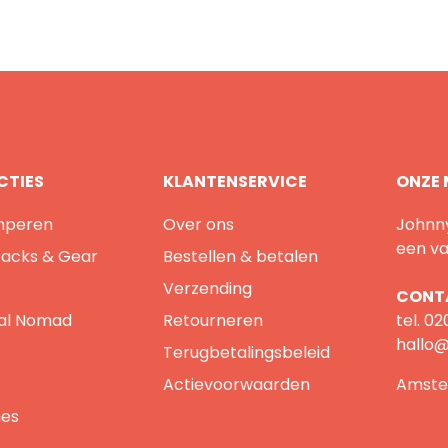
CTIES
KLANTENSERVICE
ONZE 
mperen
Over ons
Johnny
een va
Jacks & Gear
Bestellen & betalen
Verzending
CONT
ital Nomad
Retourneren
tel.
02
hallo@
Terugbetalingsbeleid
Actievoorwaarden
Amste
mes