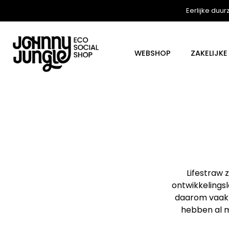
Eerlijke duur
WEBSHOP
ZAKELIJK
Meteen
naar
de
content
Lifestraw 
ontwikkelings
daarom vaak i
hebben al m