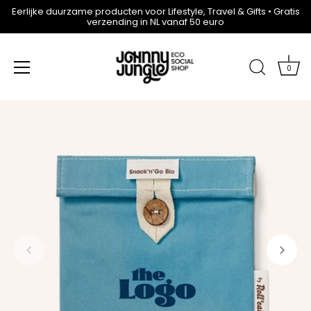
Eerlijke duurzame producten voor Lifestyle, Travel & Gifts • Gratis
verzending in NL vanaf 50 euro
0
Meteen
naar
de
content