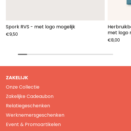
Spork RVS - met logo mogelijk
Herbruikb
met logo 
€9,50
€8,00
ZAKELIJK
Onze Collectie
Zakelijke Cadeaubon
Relatiegeschenken
Werknemersgeschenken
Event & Promoartikelen