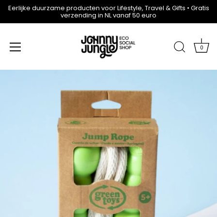
Eerlijke duurzame producten voor Lifestyle, Travel & Gifts • Gratis
verzending in NL vanaf 50 euro
0
Meteen
naar
de
content