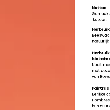
Nettas
Gemaakt 
katoen
Herbrui
Beeswax 
natuurlij
Herbruik
biokato
Nooit me
met deze 
van Bowe
Fairtra
Eerlijke 
Hombres 
hun duur