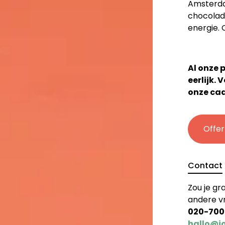
Amsterda
chocolad
energie. 
Al onze 
eerlijk. 
onze cad
Offe
Contact
Zou je gr
andere vr
020-700
hallo@j