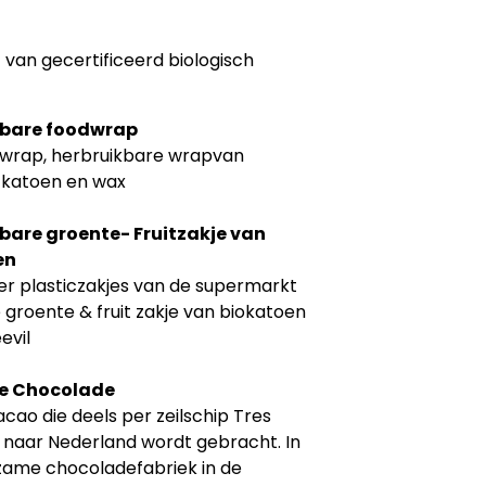
van gecertificeerd biologisch
kbare foodwrap
wrap, herbruikbare wrapvan
k katoen en wax
bare groente- Fruitzakje van
en
er plasticzakjes van de supermarkt
groente & fruit zakje van biokatoen
evil
de Chocolade
cacao die deels per zeilschip Tres
naar Nederland wordt gebracht. In
zame chocoladefabriek in de