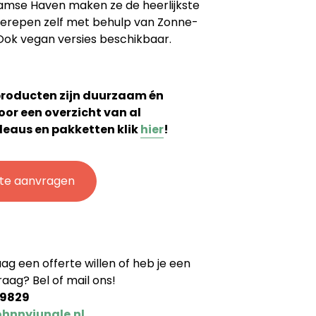
mse Haven maken ze de heerlijkste
erepen zelf met behulp van Zonne-
Ook vegan versies beschikbaar.
producten zijn duurzaam én
Voor een overzicht van al
eaus en pakketten klik
hier
!
rte aanvragen
aag een offerte willen of heb je een
aag? Bel of mail ons!
9829
ohnnyjungle.nl