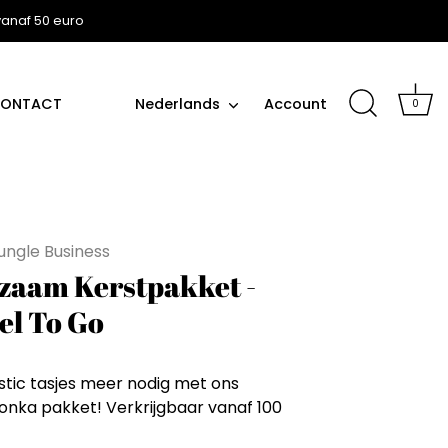
 vanaf 50 euro
Taal
ONTACT
Nederlands
Account
0
ungle Business
zaam Kerstpakket -
el To Go
stic tasjes meer nodig met ons
onka pakket! Verkrijgbaar vanaf 100