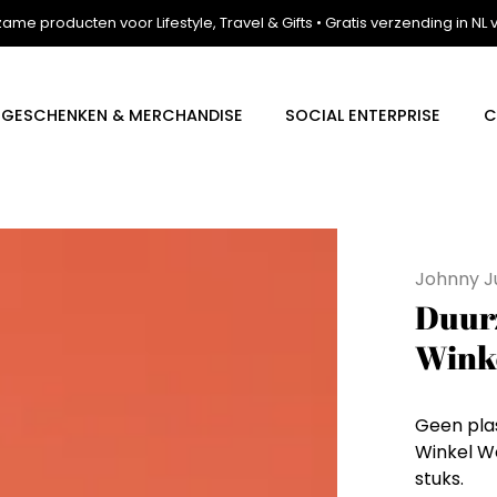
zame producten voor Lifestyle, Travel & Gifts • Gratis verzending in NL
E GESCHENKEN & MERCHANDISE
SOCIAL ENTERPRISE
C
Johnny J
Duur
Wink
Geen pla
Winkel W
stuks.