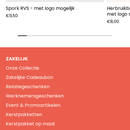
Spork RVS - met logo mogelijk
Herbruikb
met logo 
€9,50
€8,00
ZAKELIJK
Onze Collectie
Zakelijke Cadeaubon
Relatiegeschenken
Werknemersgeschenken
Event & Promoartikelen
Kerstpakketten
Kerstpakket op maat